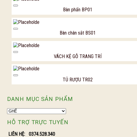
Add to Wishl
Bàn phấn BP01
Add to Wishl
Bàn chân sắt BS01
Add to Wishl
VÁCH KỆ GỖ TRANG TRÍ
Add to Wishl
TỦ RƯỢU TR02
DANH MỤC SẢN PHẨM
HỖ TRỢ TRỰC TUYẾN
LIÊN HỆ:
0374.528.340