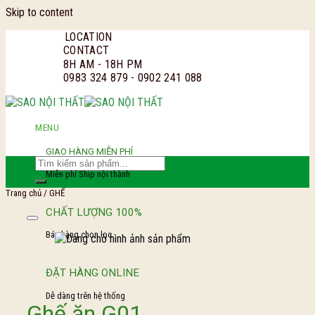
Skip to content
LOCATION
CONTACT
8H AM - 18H PM
0983 324 879 - 0902 241 088
MENU
GIAO HÀNG MIỄN PHÍ
Miễn phí Ship nội thành
Trang chủ
/
GHẾ
CHẤT LƯỢNG 100%
Add to Wishl
Bán hàng chọn lọc.
ĐẶT HÀNG ONLINE
Dễ dàng trên hệ thống
Ghế ăn G01