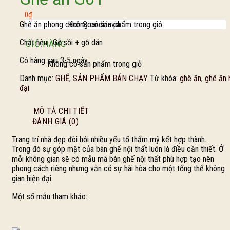
0
₫
Không có sản phẩm trong giỏ
Ghế ăn phong cách Scandinavia
Chất liệu : Gỗ sồi + gỗ dán
GIỎ HÀNG
Có hàng sau 3-5 ngày
Không có sản phẩm trong giỏ
Danh mục:
GHẾ
,
SẢN PHẨM BÁN CHẠY
Từ khóa:
ghê ăn
,
ghê ăn 
đại
MÔ TẢ CHI TIẾT
ĐÁNH GIÁ (0)
Trang trí nhà đẹp đòi hỏi nhiều yếu tố thẩm mỹ kết hợp thành.
Trong đó sự góp mặt của bàn ghế nội thất luôn là điều cần thiết. Ở
mỗi không gian sẽ có mẫu mã bàn ghế nội thất phù hợp tạo nên
phong cách riêng nhưng vẫn có sự hài hòa cho một tổng thể không
gian hiện đại.
Một số mẫu tham khảo: