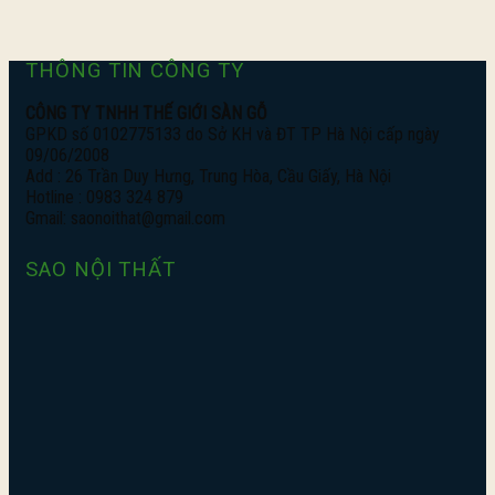
THÔNG TIN CÔNG TY
CÔNG TY TNHH THẾ GIỚI SÀN GỖ
GPKD số 0102775133 do Sở KH và ĐT TP Hà Nội cấp ngày
09/06/2008
Add : 26 Trần Duy Hưng, Trung Hòa, Cầu Giấy, Hà Nội
Hotline : 0983 324 879
Gmail: saonoithat@gmail.com
SAO NỘI THẤT