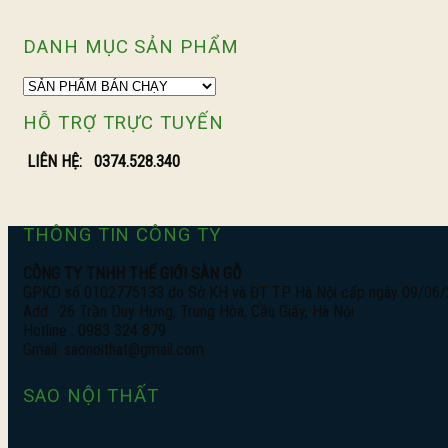
DANH MỤC SẢN PHẨM
HỖ TRỢ TRỰC TUYẾN
LIÊN HỆ:
0374.528.340
THÔNG TIN CÔNG TY
CÔNG TY TNHH THẾ GIỚI SÀN GỖ
GPKD số 0102775133 do Sở KH và ĐT TP Hà Nội cấp ngày 09/06
Add : 26 Trần Duy Hưng, Trung Hòa, Cầu Giấy, Hà Nội
Hotline : 0983 324 879
Gmail: saonoithat@gmail.com
SAO NỘI THẤT