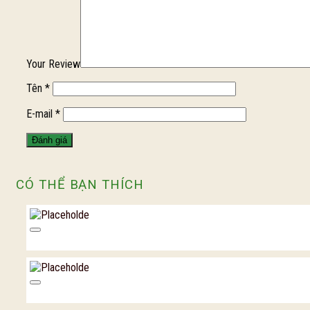
Your Review
Tên
*
E-mail
*
CÓ THỂ BẠN THÍCH