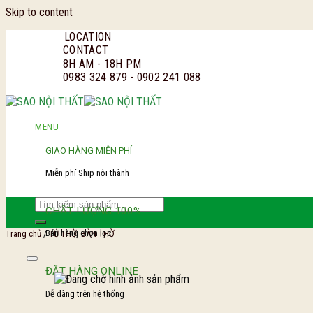
Skip to content
LOCATION
CONTACT
8H AM - 18H PM
0983 324 879 - 0902 241 088
MENU
GIAO HÀNG MIỄN PHÍ
Miễn phí Ship nội thành
CHẤT LƯỢNG 100%
Bán hàng chọn lọc.
Trang chủ
/
TỦ THỜ, BÀN THỜ
ĐẶT HÀNG ONLINE
Dễ dàng trên hệ thống