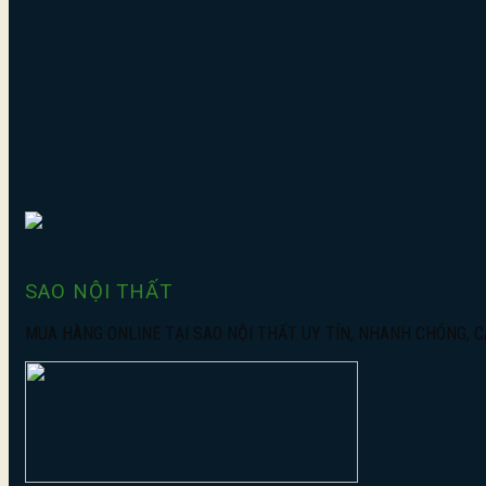
SAO NỘI THẤT
MUA HÀNG ONLINE TẠI SAO NỘI THẤT UY TÍN, NHANH CHÓNG, 