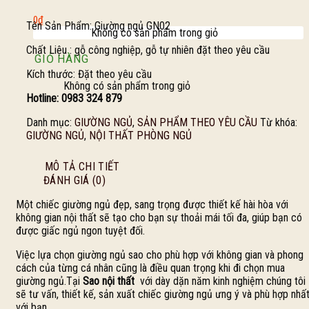
0
₫
Tên Sản Phẩm: Giường ngủ GN02
Không có sản phẩm trong giỏ
Chất Liệu : gỗ công nghiệp, gỗ tự nhiên đặt theo yêu cầu
GIỎ HÀNG
Kích thước: Đặt theo yêu cầu
Không có sản phẩm trong giỏ
Hotline: 0983 324 879
Danh mục:
GIƯỜNG NGỦ
,
SẢN PHẨM THEO YÊU CẦU
Từ khóa:
GIƯỜNG NGỦ
,
NỘI THẤT PHÒNG NGỦ
MÔ TẢ CHI TIẾT
ĐÁNH GIÁ (0)
Một chiếc giường ngủ đẹp, sang trọng được thiết kế hài hòa với
không gian nội thất sẽ tạo cho bạn sự thoải mái tối đa, giúp bạn có
được giấc ngủ ngon tuyệt đối.
Việc lựa chọn giường ngủ sao cho phù hợp với không gian và phong
cách của từng cá nhân cũng là điều quan trọng khi đi chọn mua
giường ngủ.Tại
Sao nội thất
với dày dặn năm kinh nghiệm chúng tôi
sẽ tư vấn, thiết kế, sản xuất chiếc giường ngủ ưng ý và phù hợp nhấ
với bạn.