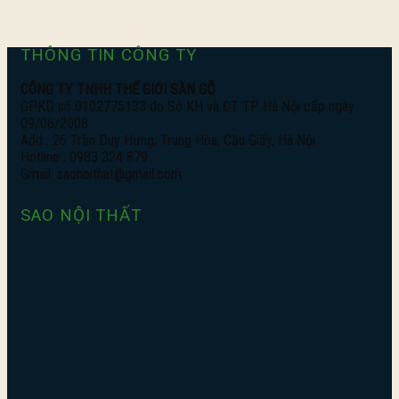
THÔNG TIN CÔNG TY
CÔNG TY TNHH THẾ GIỚI SÀN GỖ
GPKD số 0102775133 do Sở KH và ĐT TP Hà Nội cấp ngày
09/06/2008
Add : 26 Trần Duy Hưng, Trung Hòa, Cầu Giấy, Hà Nội
Hotline : 0983 324 879
Gmail: saonoithat@gmail.com
SAO NỘI THẤT