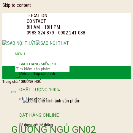
Skip to content
LOCATION
CONTACT
8H AM - 18H PM
0983 324 879 - 0902 241 088
MENU
GIAO HÀNG MIỄN PHÍ
Miễn phí Ship nội thành
Trang chủ
/
GIƯỜNG NGỦ
CHẤT LƯỢNG 100%
Add to Wishl
Bán hàng chọn lọc.
ĐẶT HÀNG ONLINE
Dễ dàng trên hệ thống
GIƯỜNG NGỦ GN02