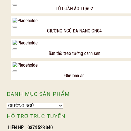
Add to Wishl
TỦ QUẦN ÁO TQA02
Add to Wishl
GIƯỜNG NGỦ ĐA NĂNG GN04
Add to Wishl
Bàn thờ treo tường cánh sen
Add to Wishl
Ghế bàn ăn
DANH MỤC SẢN PHẨM
HỖ TRỢ TRỰC TUYẾN
LIÊN HỆ:
0374.528.340