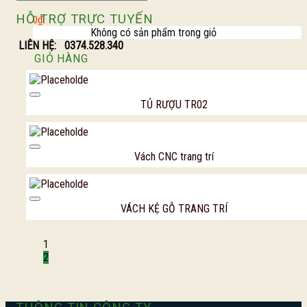
HỖ TRỢ TRỰC TUYẾN
0
₫
Không có sản phẩm trong giỏ
LIÊN HỆ:
0374.528.340
GIỎ HÀNG
Không có sản phẩm trong giỏ
Add to Wishl
TỦ RƯỢU TR02
Add to Wishl
Vách CNC trang trí
Add to Wishl
VÁCH KỆ GỖ TRANG TRÍ
1
2