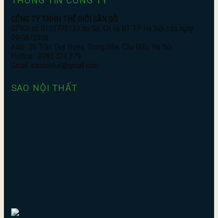
THÔNG TIN CÔNG TY
CÔNG TY TNHH THẾ GIỚI SÀN GỖ
GPKD số 0102775133 do Sở KH và ĐT TP Hà Nội cấp ngày
09/06/2008
Add : 26 Trần Duy Hưng, Trung Hòa, Cầu Giấy, Hà Nội
Hotline : 0983 324 879
Gmail: saonoithat@gmail.com
SAO NỘI THẤT