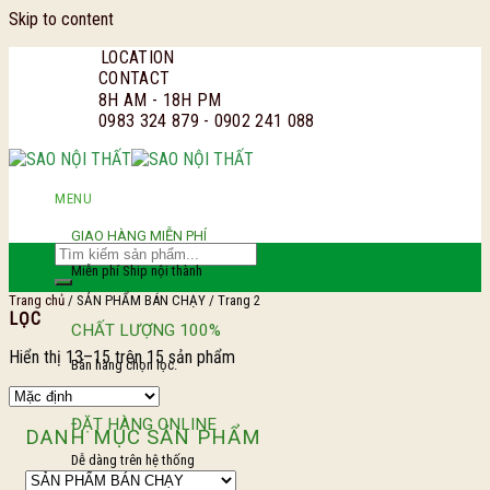
Skip to content
LOCATION
CONTACT
8H AM - 18H PM
0983 324 879 - 0902 241 088
MENU
GIAO HÀNG MIỄN PHÍ
Miễn phí Ship nội thành
Trang chủ
/
SẢN PHẨM BÁN CHẠY
/
Trang 2
LỌC
CHẤT LƯỢNG 100%
Hiển thị 13–15 trên 15 sản phẩm
Bán hàng chọn lọc.
ĐẶT HÀNG ONLINE
DANH MỤC SẢN PHẨM
Dễ dàng trên hệ thống